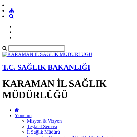
T.C. SAĞLIK BAKANLIĞI
KARAMAN İL SAĞLIK
MÜDÜRLÜĞÜ
Yönetim
Misyon & Vizyon
Teşkilat Şeması
İl Sağlık Müdürü