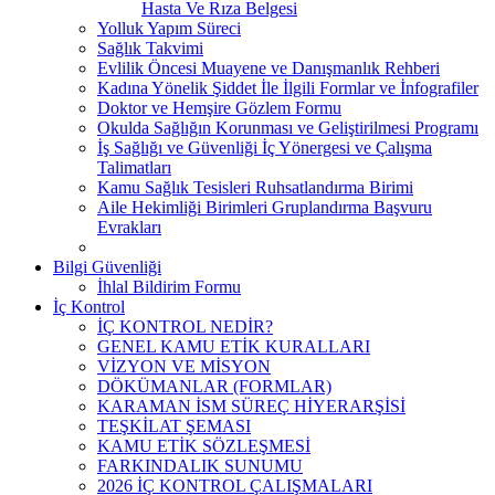
Hasta Ve Rıza Belgesi
Yolluk Yapım Süreci
Sağlık Takvimi
Evlilik Öncesi Muayene ve Danışmanlık Rehberi
Kadına Yönelik Şiddet İle İlgili Formlar ve İnfografiler
Doktor ve Hemşire Gözlem Formu
Okulda Sağlığın Korunması ve Geliştirilmesi Programı
İş Sağlığı ve Güvenliği İç Yönergesi ve Çalışma
Talimatları
Kamu Sağlık Tesisleri Ruhsatlandırma Birimi
Aile Hekimliği Birimleri Gruplandırma Başvuru
Evrakları
Bilgi Güvenliği
İhlal Bildirim Formu
İç Kontrol
İÇ KONTROL NEDİR?
GENEL KAMU ETİK KURALLARI
VİZYON VE MİSYON
DÖKÜMANLAR (FORMLAR)
KARAMAN İSM SÜREÇ HİYERARŞİSİ
TEŞKİLAT ŞEMASI
KAMU ETİK SÖZLEŞMESİ
FARKINDALIK SUNUMU
2026 İÇ KONTROL ÇALIŞMALARI