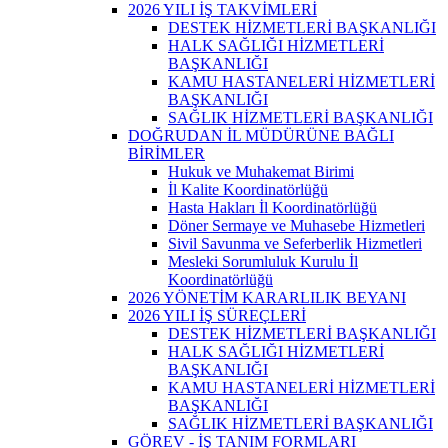
2026 YILI İŞ TAKVİMLERİ
DESTEK HİZMETLERİ BAŞKANLIĞI
HALK SAĞLIĞI HİZMETLERİ
BAŞKANLIĞI
KAMU HASTANELERİ HİZMETLERİ
BAŞKANLIĞI
SAĞLIK HİZMETLERİ BAŞKANLIĞI
DOĞRUDAN İL MÜDÜRÜNE BAĞLI
BİRİMLER
Hukuk ve Muhakemat Birimi
İl Kalite Koordinatörlüğü
Hasta Hakları İl Koordinatörlüğü
Döner Sermaye ve Muhasebe Hizmetleri
Sivil Savunma ve Seferberlik Hizmetleri
Mesleki Sorumluluk Kurulu İl
Koordinatörlüğü
2026 YÖNETİM KARARLILIK BEYANI
2026 YILI İŞ SÜREÇLERİ
DESTEK HİZMETLERİ BAŞKANLIĞI
HALK SAĞLIĞI HİZMETLERİ
BAŞKANLIĞI
KAMU HASTANELERİ HİZMETLERİ
BAŞKANLIĞI
SAĞLIK HİZMETLERİ BAŞKANLIĞI
GÖREV - İŞ TANIM FORMLARI