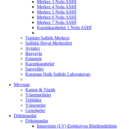
Merkez 3 Nolu ASHİ
Merkez 4 Nolu ASHİ
Merkez 5 Nolu ASHİ
Merkez 6 Nolu ASHİ
Merkez 7 Nolu ASHİ
Kazımkarabekir 1 Nolu ASHİ
Toplum Sağlığı Merkezi
Sağlıklı Hayat Merkezleri
Ayrancı
Başyayla
Ermenek
Kazımkarabekir
Sarıveliler
Karaman Halk Sağlığı Laboratuvarı
Mevzuat
Kanun & Tüzük
Yönetmelikler
Tebliğler
Yönergeler
Genelgeler
Dökümanlar
Dökümanlar
İntravenöz (I.V) Enjeksiyon Bilgilendirilmiş