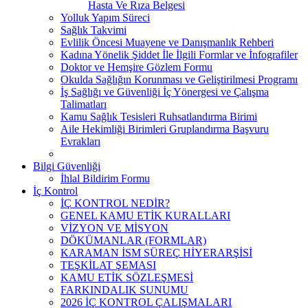
Hasta Ve Rıza Belgesi
Yolluk Yapım Süreci
Sağlık Takvimi
Evlilik Öncesi Muayene ve Danışmanlık Rehberi
Kadına Yönelik Şiddet İle İlgili Formlar ve İnfografiler
Doktor ve Hemşire Gözlem Formu
Okulda Sağlığın Korunması ve Geliştirilmesi Programı
İş Sağlığı ve Güvenliği İç Yönergesi ve Çalışma
Talimatları
Kamu Sağlık Tesisleri Ruhsatlandırma Birimi
Aile Hekimliği Birimleri Gruplandırma Başvuru
Evrakları
Bilgi Güvenliği
İhlal Bildirim Formu
İç Kontrol
İÇ KONTROL NEDİR?
GENEL KAMU ETİK KURALLARI
VİZYON VE MİSYON
DÖKÜMANLAR (FORMLAR)
KARAMAN İSM SÜREÇ HİYERARŞİSİ
TEŞKİLAT ŞEMASI
KAMU ETİK SÖZLEŞMESİ
FARKINDALIK SUNUMU
2026 İÇ KONTROL ÇALIŞMALARI