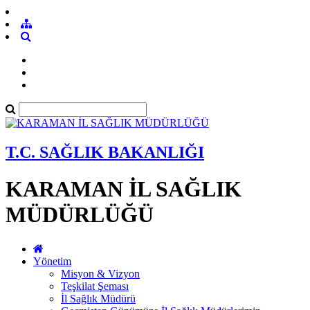
T.C. SAĞLIK BAKANLIĞI
KARAMAN İL SAĞLIK
MÜDÜRLÜĞÜ
Yönetim
Misyon & Vizyon
Teşkilat Şeması
İl Sağlık Müdürü