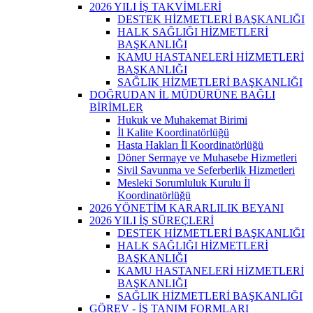
2026 YILI İŞ TAKVİMLERİ
DESTEK HİZMETLERİ BAŞKANLIĞI
HALK SAĞLIĞI HİZMETLERİ
BAŞKANLIĞI
KAMU HASTANELERİ HİZMETLERİ
BAŞKANLIĞI
SAĞLIK HİZMETLERİ BAŞKANLIĞI
DOĞRUDAN İL MÜDÜRÜNE BAĞLI
BİRİMLER
Hukuk ve Muhakemat Birimi
İl Kalite Koordinatörlüğü
Hasta Hakları İl Koordinatörlüğü
Döner Sermaye ve Muhasebe Hizmetleri
Sivil Savunma ve Seferberlik Hizmetleri
Mesleki Sorumluluk Kurulu İl
Koordinatörlüğü
2026 YÖNETİM KARARLILIK BEYANI
2026 YILI İŞ SÜREÇLERİ
DESTEK HİZMETLERİ BAŞKANLIĞI
HALK SAĞLIĞI HİZMETLERİ
BAŞKANLIĞI
KAMU HASTANELERİ HİZMETLERİ
BAŞKANLIĞI
SAĞLIK HİZMETLERİ BAŞKANLIĞI
GÖREV - İŞ TANIM FORMLARI