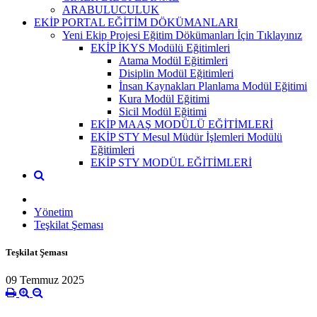
ARABULUCULUK
EKİP PORTAL EĞİTİM DÖKÜMANLARI
Yeni Ekip Projesi Eğitim Dökümanları İçin Tıklayınız
EKİP İKYS Modülü Eğitimleri
Atama Modül Eğitimleri
Disiplin Modül Eğitimleri
İnsan Kaynakları Planlama Modül Eğitimi
Kura Modül Eğitimi
Sicil Modül Eğitimi
EKİP MAAŞ MODÜLÜ EĞİTİMLERİ
EKİP STY Mesul Müdür İşlemleri Modülü
Eğitimleri
EKİP STY MODÜL EĞİTİMLERİ
Yönetim
Teşkilat Şeması
Teşkilat Şeması
09 Temmuz 2025