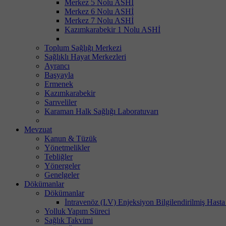
Merkez 5 Nolu ASHİ
Merkez 6 Nolu ASHİ
Merkez 7 Nolu ASHİ
Kazımkarabekir 1 Nolu ASHİ
Toplum Sağlığı Merkezi
Sağlıklı Hayat Merkezleri
Ayrancı
Başyayla
Ermenek
Kazımkarabekir
Sarıveliler
Karaman Halk Sağlığı Laboratuvarı
Mevzuat
Kanun & Tüzük
Yönetmelikler
Tebliğler
Yönergeler
Genelgeler
Dökümanlar
Dökümanlar
İntravenöz (I.V) Enjeksiyon Bilgilendirilmiş Hast
Yolluk Yapım Süreci
Sağlık Takvimi