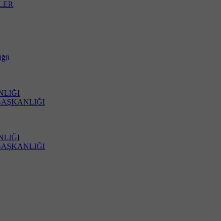
LER
üğü
NLIĞI
BAŞKANLIĞI
NLIĞI
BAŞKANLIĞI