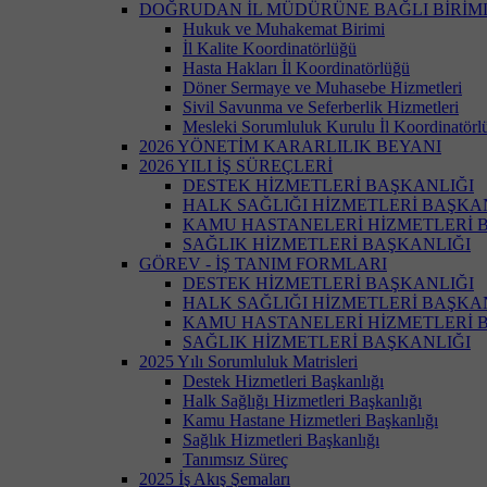
DOĞRUDAN İL MÜDÜRÜNE BAĞLI BİRİM
Hukuk ve Muhakemat Birimi
İl Kalite Koordinatörlüğü
Hasta Hakları İl Koordinatörlüğü
Döner Sermaye ve Muhasebe Hizmetleri
Sivil Savunma ve Seferberlik Hizmetleri
Mesleki Sorumluluk Kurulu İl Koordinatörl
2026 YÖNETİM KARARLILIK BEYANI
2026 YILI İŞ SÜREÇLERİ
DESTEK HİZMETLERİ BAŞKANLIĞI
HALK SAĞLIĞI HİZMETLERİ BAŞKA
KAMU HASTANELERİ HİZMETLERİ 
SAĞLIK HİZMETLERİ BAŞKANLIĞI
GÖREV - İŞ TANIM FORMLARI
DESTEK HİZMETLERİ BAŞKANLIĞI
HALK SAĞLIĞI HİZMETLERİ BAŞKA
KAMU HASTANELERİ HİZMETLERİ 
SAĞLIK HİZMETLERİ BAŞKANLIĞI
2025 Yılı Sorumluluk Matrisleri
Destek Hizmetleri Başkanlığı
Halk Sağlığı Hizmetleri Başkanlığı
Kamu Hastane Hizmetleri Başkanlığı
Sağlık Hizmetleri Başkanlığı
Tanımsız Süreç
2025 İş Akış Şemaları