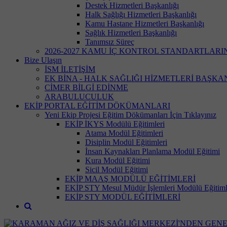
Destek Hizmetleri Başkanlığı
Halk Sağlığı Hizmetleri Başkanlığı
Kamu Hastane Hizmetleri Başkanlığı
Sağlık Hizmetleri Başkanlığı
Tanımsız Süreç
2026-2027 KAMU İÇ KONTROL STANDARTLAR
Bize Ulaşın
İSM İLETİŞİM
EK BİNA - HALK SAĞLIĞI HİZMETLERİ BAŞKA
CİMER BİLGİ EDİNME
ARABULUCULUK
EKİP PORTAL EĞİTİM DÖKÜMANLARI
Yeni Ekip Projesi Eğitim Dökümanları İçin Tıklayınız
EKİP İKYS Modülü Eğitimleri
Atama Modül Eğitimleri
Disiplin Modül Eğitimleri
İnsan Kaynakları Planlama Modül Eğitimi
Kura Modül Eğitimi
Sicil Modül Eğitimi
EKİP MAAŞ MODÜLÜ EĞİTİMLERİ
EKİP STY Mesul Müdür İşlemleri Modülü Eğitiml
EKİP STY MODÜL EĞİTİMLERİ