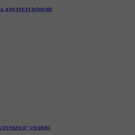
EL ANESTEZİ DÖNEMİ
UTUNMASI" UYARISI