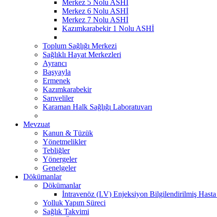
Merkez 5 Nolu ASHİ
Merkez 6 Nolu ASHİ
Merkez 7 Nolu ASHİ
Kazımkarabekir 1 Nolu ASHİ
Toplum Sağlığı Merkezi
Sağlıklı Hayat Merkezleri
Ayrancı
Başyayla
Ermenek
Kazımkarabekir
Sarıveliler
Karaman Halk Sağlığı Laboratuvarı
Mevzuat
Kanun & Tüzük
Yönetmelikler
Tebliğler
Yönergeler
Genelgeler
Dökümanlar
Dökümanlar
İntravenöz (I.V) Enjeksiyon Bilgilendirilmiş Hast
Yolluk Yapım Süreci
Sağlık Takvimi