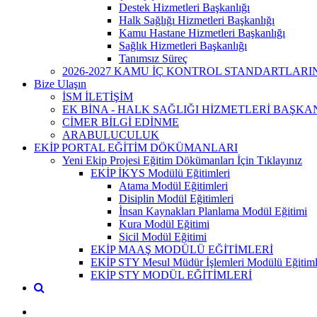
Destek Hizmetleri Başkanlığı
Halk Sağlığı Hizmetleri Başkanlığı
Kamu Hastane Hizmetleri Başkanlığı
Sağlık Hizmetleri Başkanlığı
Tanımsız Süreç
2026-2027 KAMU İÇ KONTROL STANDARTLAR
Bize Ulaşın
İSM İLETİŞİM
EK BİNA - HALK SAĞLIĞI HİZMETLERİ BAŞKA
CİMER BİLGİ EDİNME
ARABULUCULUK
EKİP PORTAL EĞİTİM DÖKÜMANLARI
Yeni Ekip Projesi Eğitim Dökümanları İçin Tıklayınız
EKİP İKYS Modülü Eğitimleri
Atama Modül Eğitimleri
Disiplin Modül Eğitimleri
İnsan Kaynakları Planlama Modül Eğitimi
Kura Modül Eğitimi
Sicil Modül Eğitimi
EKİP MAAŞ MODÜLÜ EĞİTİMLERİ
EKİP STY Mesul Müdür İşlemleri Modülü Eğitiml
EKİP STY MODÜL EĞİTİMLERİ