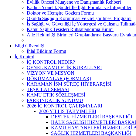
Evlilik Öncesi Muayene ve Danışmanlık Rehberi
Kadına Yönelik Şiddet İle İlgili Formlar ve İnfografiler
Doktor ve Hemşire Gözlem Formu
Okulda Sağlığın Korunması ve Geliştirilmesi Programı
İş Sağlığı ve Güvenliği İç Yönergesi ve Çalışma Talimatl
Kamu Sağlık Tesisleri Ruhsatlandırma Birimi
Aile Hekimliği Birimleri Gruplandırma Başvuru Evraklar
Bilgi Güvenliği
İhlal Bildirim Formu
İç Kontrol
İÇ KONTROL NEDİR?
GENEL KAMU ETİK KURALLARI
VİZYON VE MİSYON
DÖKÜMANLAR (FORMLAR)
KARAMAN İSM SÜREÇ HİYERARŞİSİ
TEŞKİLAT ŞEMASI
KAMU ETİK SÖZLEŞMESİ
FARKINDALIK SUNUMU
2026 İÇ KONTROL ÇALIŞMALARI
2026 YILI İŞ TAKVİMLERİ
DESTEK HİZMETLERİ BAŞKANLIĞI
HALK SAĞLIĞI HİZMETLERİ BAŞKA
KAMU HASTANELERİ HİZMETLERİ 
SAĞLIK HİZMETLERİ BAŞKANLIĞI