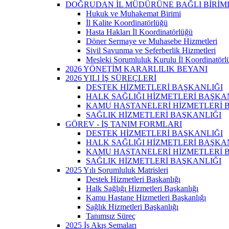
DOĞRUDAN İL MÜDÜRÜNE BAĞLI BİRİM
Hukuk ve Muhakemat Birimi
İl Kalite Koordinatörlüğü
Hasta Hakları İl Koordinatörlüğü
Döner Sermaye ve Muhasebe Hizmetleri
Sivil Savunma ve Seferberlik Hizmetleri
Mesleki Sorumluluk Kurulu İl Koordinatörl
2026 YÖNETİM KARARLILIK BEYANI
2026 YILI İŞ SÜREÇLERİ
DESTEK HİZMETLERİ BAŞKANLIĞI
HALK SAĞLIĞI HİZMETLERİ BAŞKA
KAMU HASTANELERİ HİZMETLERİ 
SAĞLIK HİZMETLERİ BAŞKANLIĞI
GÖREV - İŞ TANIM FORMLARI
DESTEK HİZMETLERİ BAŞKANLIĞI
HALK SAĞLIĞI HİZMETLERİ BAŞKA
KAMU HASTANELERİ HİZMETLERİ 
SAĞLIK HİZMETLERİ BAŞKANLIĞI
2025 Yılı Sorumluluk Matrisleri
Destek Hizmetleri Başkanlığı
Halk Sağlığı Hizmetleri Başkanlığı
Kamu Hastane Hizmetleri Başkanlığı
Sağlık Hizmetleri Başkanlığı
Tanımsız Süreç
2025 İş Akış Şemaları