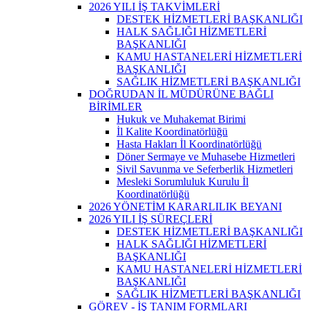
2026 YILI İŞ TAKVİMLERİ
DESTEK HİZMETLERİ BAŞKANLIĞI
HALK SAĞLIĞI HİZMETLERİ
BAŞKANLIĞI
KAMU HASTANELERİ HİZMETLERİ
BAŞKANLIĞI
SAĞLIK HİZMETLERİ BAŞKANLIĞI
DOĞRUDAN İL MÜDÜRÜNE BAĞLI
BİRİMLER
Hukuk ve Muhakemat Birimi
İl Kalite Koordinatörlüğü
Hasta Hakları İl Koordinatörlüğü
Döner Sermaye ve Muhasebe Hizmetleri
Sivil Savunma ve Seferberlik Hizmetleri
Mesleki Sorumluluk Kurulu İl
Koordinatörlüğü
2026 YÖNETİM KARARLILIK BEYANI
2026 YILI İŞ SÜREÇLERİ
DESTEK HİZMETLERİ BAŞKANLIĞI
HALK SAĞLIĞI HİZMETLERİ
BAŞKANLIĞI
KAMU HASTANELERİ HİZMETLERİ
BAŞKANLIĞI
SAĞLIK HİZMETLERİ BAŞKANLIĞI
GÖREV - İŞ TANIM FORMLARI