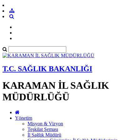
T.C. SAĞLIK BAKANLIĞI
KARAMAN İL SAĞLIK
MÜDÜRLÜĞÜ
Yönetim
Misyon & Vizyon
Teşkilat Şeması
İl Sağlık Müdürü