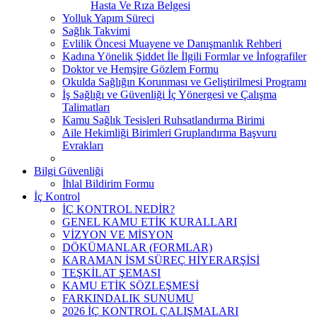
Hasta Ve Rıza Belgesi
Yolluk Yapım Süreci
Sağlık Takvimi
Evlilik Öncesi Muayene ve Danışmanlık Rehberi
Kadına Yönelik Şiddet İle İlgili Formlar ve İnfografiler
Doktor ve Hemşire Gözlem Formu
Okulda Sağlığın Korunması ve Geliştirilmesi Programı
İş Sağlığı ve Güvenliği İç Yönergesi ve Çalışma
Talimatları
Kamu Sağlık Tesisleri Ruhsatlandırma Birimi
Aile Hekimliği Birimleri Gruplandırma Başvuru
Evrakları
Bilgi Güvenliği
İhlal Bildirim Formu
İç Kontrol
İÇ KONTROL NEDİR?
GENEL KAMU ETİK KURALLARI
VİZYON VE MİSYON
DÖKÜMANLAR (FORMLAR)
KARAMAN İSM SÜREÇ HİYERARŞİSİ
TEŞKİLAT ŞEMASI
KAMU ETİK SÖZLEŞMESİ
FARKINDALIK SUNUMU
2026 İÇ KONTROL ÇALIŞMALARI