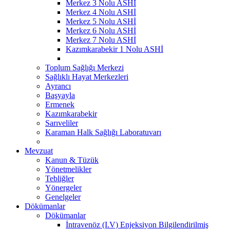
Merkez 3 Nolu ASHİ
Merkez 4 Nolu ASHİ
Merkez 5 Nolu ASHİ
Merkez 6 Nolu ASHİ
Merkez 7 Nolu ASHİ
Kazımkarabekir 1 Nolu ASHİ
Toplum Sağlığı Merkezi
Sağlıklı Hayat Merkezleri
Ayrancı
Başyayla
Ermenek
Kazımkarabekir
Sarıveliler
Karaman Halk Sağlığı Laboratuvarı
Mevzuat
Kanun & Tüzük
Yönetmelikler
Tebliğler
Yönergeler
Genelgeler
Dökümanlar
Dökümanlar
İntravenöz (I.V) Enjeksiyon Bilgilendirilmiş