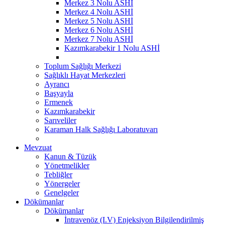
Merkez 3 Nolu ASHİ
Merkez 4 Nolu ASHİ
Merkez 5 Nolu ASHİ
Merkez 6 Nolu ASHİ
Merkez 7 Nolu ASHİ
Kazımkarabekir 1 Nolu ASHİ
Toplum Sağlığı Merkezi
Sağlıklı Hayat Merkezleri
Ayrancı
Başyayla
Ermenek
Kazımkarabekir
Sarıveliler
Karaman Halk Sağlığı Laboratuvarı
Mevzuat
Kanun & Tüzük
Yönetmelikler
Tebliğler
Yönergeler
Genelgeler
Dökümanlar
Dökümanlar
İntravenöz (I.V) Enjeksiyon Bilgilendirilmiş