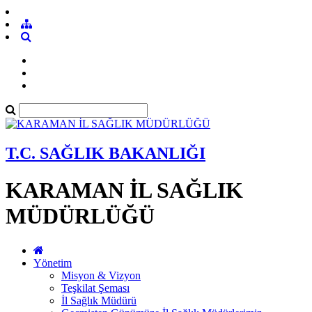
T.C. SAĞLIK BAKANLIĞI
KARAMAN İL SAĞLIK
MÜDÜRLÜĞÜ
Yönetim
Misyon & Vizyon
Teşkilat Şeması
İl Sağlık Müdürü