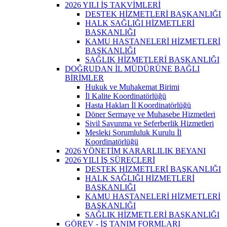
2026 YILI İŞ TAKVİMLERİ
DESTEK HİZMETLERİ BAŞKANLIĞI
HALK SAĞLIĞI HİZMETLERİ
BAŞKANLIĞI
KAMU HASTANELERİ HİZMETLERİ
BAŞKANLIĞI
SAĞLIK HİZMETLERİ BAŞKANLIĞI
DOĞRUDAN İL MÜDÜRÜNE BAĞLI
BİRİMLER
Hukuk ve Muhakemat Birimi
İl Kalite Koordinatörlüğü
Hasta Hakları İl Koordinatörlüğü
Döner Sermaye ve Muhasebe Hizmetleri
Sivil Savunma ve Seferberlik Hizmetleri
Mesleki Sorumluluk Kurulu İl
Koordinatörlüğü
2026 YÖNETİM KARARLILIK BEYANI
2026 YILI İŞ SÜREÇLERİ
DESTEK HİZMETLERİ BAŞKANLIĞI
HALK SAĞLIĞI HİZMETLERİ
BAŞKANLIĞI
KAMU HASTANELERİ HİZMETLERİ
BAŞKANLIĞI
SAĞLIK HİZMETLERİ BAŞKANLIĞI
GÖREV - İŞ TANIM FORMLARI