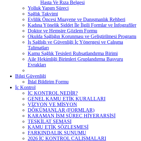
Hasta Ve Rıza Belgesi
Yolluk Yapım Süreci
Sağlık Takvimi
Evlilik Öncesi Muayene ve Danışmanlık Rehberi
Kadına Yönelik Şiddet İle İlgili Formlar ve İnfografiler
Doktor ve Hemşire Gözlem Formu
Okulda Sağlığın Korunması ve Geliştirilmesi Programı
İş Sağlığı ve Güvenliği İç Yönergesi ve Çalışma
Talimatları
Kamu Sağlık Tesisleri Ruhsatlandırma Birimi
Aile Hekimliği Birimleri Gruplandırma Başvuru
Evrakları
Bilgi Güvenliği
İhlal Bildirim Formu
İç Kontrol
İÇ KONTROL NEDİR?
GENEL KAMU ETİK KURALLARI
VİZYON VE MİSYON
DÖKÜMANLAR (FORMLAR)
KARAMAN İSM SÜREÇ HİYERARŞİSİ
TEŞKİLAT ŞEMASI
KAMU ETİK SÖZLEŞMESİ
FARKINDALIK SUNUMU
2026 İÇ KONTROL ÇALIŞMALARI